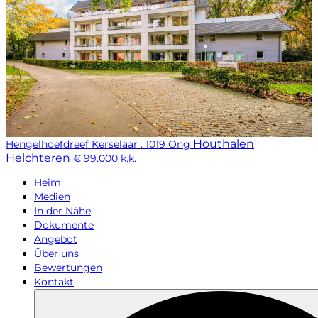
Houthalen
Hengelhoefdreef Kerselaar . 1019 Ong
Helchteren
€ 99.000 k.k.
Heim
Medien
In der Nähe
Dokumente
Angebot
Über uns
Bewertungen
Kontakt