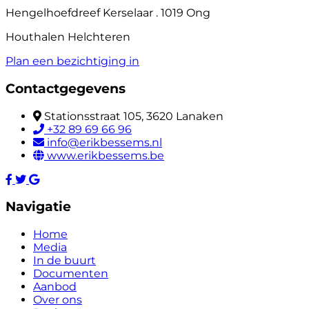
Hengelhoefdreef Kerselaar . 1019 Ong
Houthalen Helchteren
Plan een bezichtiging in
Contactgegevens
Stationsstraat 105, 3620 Lanaken
+32 89 69 66 96
info@erikbessems.nl
www.erikbessems.be
Navigatie
Home
Media
In de buurt
Documenten
Aanbod
Over ons