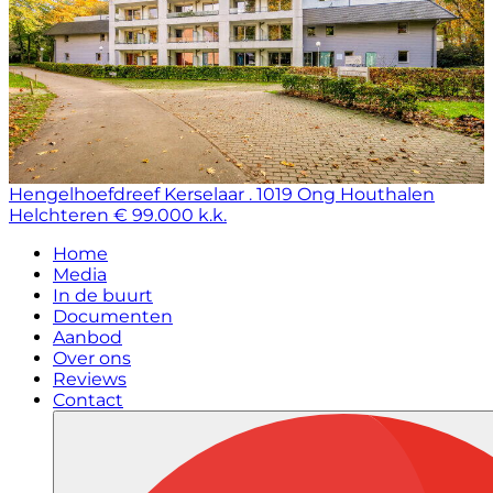
Hengelhoefdreef Kerselaar . 1019 Ong
Houthalen
Helchteren
€ 99.000 k.k.
Home
Media
In de buurt
Documenten
Aanbod
Over ons
Reviews
Contact